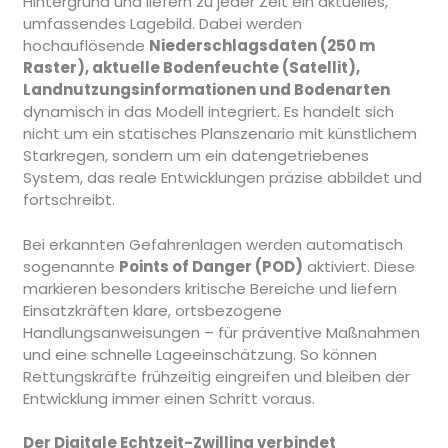
Hintergrund und liefern zu jeder Zeit ein aktuelles,
umfassendes Lagebild. Dabei werden
hochauflösende
Niederschlagsdaten (250 m
Raster), aktuelle Bodenfeuchte (Satellit),
Landnutzungsinformationen und Bodenarten
dynamisch in das Modell integriert. Es handelt sich
nicht um ein statisches Planszenario mit künstlichem
Starkregen, sondern um ein datengetriebenes
System, das reale Entwicklungen präzise abbildet und
fortschreibt.
Bei erkannten Gefahrenlagen werden automatisch
sogenannte
Points of Danger (POD)
aktiviert. Diese
markieren besonders kritische Bereiche und liefern
Einsatzkräften klare, ortsbezogene
Handlungsanweisungen – für präventive Maßnahmen
und eine schnelle Lageeinschätzung. So können
Rettungskräfte frühzeitig eingreifen und bleiben der
Entwicklung immer einen Schritt voraus.
Der Digitale Echtzeit-Zwilling verbindet